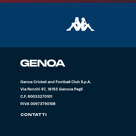
Genoa Cricket and Football Club S.p.A.
Via Ronchi 67, 16155 Genova Pegli
C.F. 80033270101
P.IVA 00973790108
CONTATTI